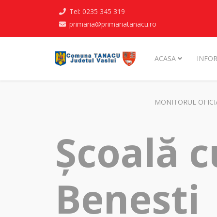
Tel: 0235 345 319
primaria@primariatanacu.ro
ACASA
INFOR
MONITORUL OFICI
Școală cu
Benesti