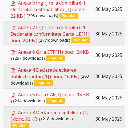
d
Anexa 9 Ingrijire la domiciliu 6 1
n
o
Select
30 May 2025
Declarație sustenabilitate[1]
( docx,
t
c
22 KB )
(293 downloads)
an
Popular
u
item
m
d
Anexa 7 Ingrijire la domiciliu 6 1
e
o
Select
30 May 2025
Declaratie conformitate Carta UE[1]
(
n
c
docx, 24 KB )
(277 downloads)
an
Popular
t
u
item
m
d
Anexa 6 Grila ETF[1]
( docx, 24 KB
Select
e
30 May 2025
o
)
(297 downloads)
Popular
n
an
c
t
u
d
item
Anexa 4 Declaratie evitarea
m
o
Select
30 May 2025
dublei finantari[1]
( docx, 16 KB )
(263
e
c
downloads)
an
Popular
n
u
item
t
m
d
Anexa 5 Grila CAE[1]
( docx, 15 KB
Select
e
30 May 2025
o
)
(244 downloads)
Popular
n
an
c
t
u
d
item
Anexa 3 Declaratie eligibilitate[1]
m
o
Select
30 May 2025
( docx, 20 KB )
(218 downloads)
e
c
an
Popular
n