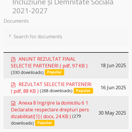
Incluziune și Demnitate Socială
2021-2027
Documents
Search for documents
p
ANUNT REZULTAT FINAL
d
Select
18 Jun 2025
SELECTIE PARTENERI
( pdf, 97 KB )
f
(330 downloads)
an
Popular
×
item
p
×
- ANUNȚ SELECȚIE PARTENER în vederea depunerii unei cereri
REZULTAT SELECTIE PARTENERI
Select
16 Jun 2025
d
( pdf, 88 KB )
(268 downloads)
Popular
an
f
d
item
Anexa 8 Ingrijire la domiciliu 6 1
o
Declaratie respectare drepturi pers
Select
30 May 2025
c
dizabilitati[1]
( docx, 24 KB )
(279
u
an
downloads)
Popular
m
item
e