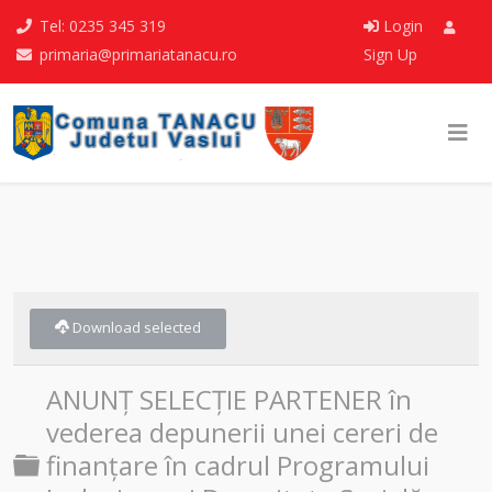
Tel: 0235 345 319
Login
primaria@primariatanacu.ro
Sign Up
Download selected
ANUNȚ SELECȚIE PARTENER în
vederea depunerii unei cereri de
Folder
finanțare în cadrul Programului