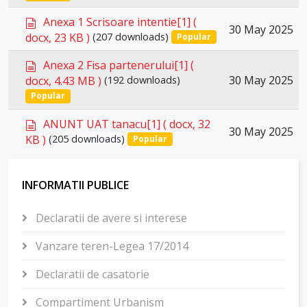
u
item
t
m
d
Anexa 1 Scrisoare intentie[1]
(
Select
e
30 May 2025
o
docx, 23 KB )
(207 downloads)
Popular
n
an
c
t
u
d
item
Anexa 2 Fisa partenerului[1]
(
m
o
Select
30 May 2025
docx, 4.43 MB )
(192 downloads)
e
c
an
Popular
n
u
item
t
m
d
ANUNT UAT tanacu[1]
( docx, 32
Select
e
30 May 2025
o
KB )
(205 downloads)
Popular
n
an
c
t
u
item
m
INFORMATII PUBLICE
e
n
t
Declaratii de avere si interese
Vanzare teren-Legea 17/2014
Declaratii de casatorie
Compartiment Urbanism